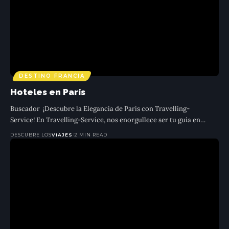
DESTINO FRANCIA
Hoteles en París
DESTINO FRANCIA
Hoteles en París
DESCUBRE LOS
VIAJES
2 MIN READ
Buscador ¡Descubre la Elegancia de París con Travelling-
Buscador ¡Descubre la Elegancia de París con Travelling-
Service! En Travelling-Service, nos enorgullece ser tu guía en la
Tr
Service! En Travelling-Service, nos enorgullece ser tu guía en
…
ciudad del amor y la luz: París. Eleva tu
…
g
DESCUBRE LOS
VIAJES
2 MIN READ