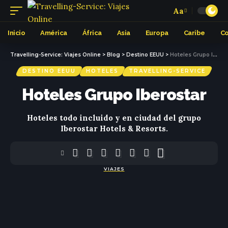
Aa
Inicio
América
África
Asia
Europa
Caribe
Co
Travelling-Service: Viajes Online
>
Blog
>
Destino EEUU
>
Hoteles Grupo Iberostar
DESTINO EEUU
HOTELES
TRAVELLING-SERVICE
Hoteles Grupo Iberostar
Hoteles todo incluido y en ciudad del grupo
Iberostar Hotels & Resorts.
VIAJES